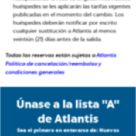
huéspedes se les aplicarán las tarifas vigentes
publicadas en el momento del cambio. Los
huéspedes deberán notificar por escrito
cualquier sustitución a Atlantis al menos
veintiún (21) días antes de la salida.
Todas las reservas están sujetas a
Atlantis
Política de cancelación/reembolso y
condiciones generales
Únase a la lista "A"
de Atlantis
Sea el primero en enterarse de: Nuevos