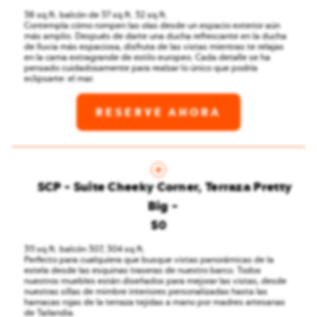
38 sq.ft. balcón de 37 sq.ft. 32 sq.ft.
Contempla cómo rompen las olas desde un espacio exterior aún
más amplio. Después de darte una ducha refrescante en la ducha
de lluvia más espaciosa, disfruta de las vistas mientras te relajas
en la cama extragrande de estilo europeo. Cada detalle se ha
pensado cuidadosamente para realzar lo único que podría
eclipsarte: el mar.
RESERVE AHORA
SCP - Suite Cheeky Corner, Terraza Pretty
Big
$0
311 sq.ft. balcón 307, 304 sq.ft.
Perfecto para cualquiera que busque vistas panorámicas de la
estela desde las esquinas traseras de nuestro barco. Todos
nuestros muebles están diseñados para mejorar las vistas, desde
nuestras sillas de mimbre interiores personalizadas hasta las
hamacas rojas de la terraza tejidas a mano por madres artesanas
de Tailandia.