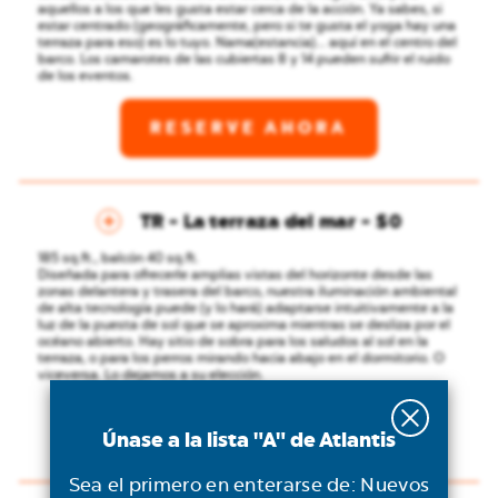
Share
aquellos a los que les gusta estar cerca de la acción. Ya sabes, si
estar centrado (geográficamente, pero si te gusta el yoga hay una
terraza para eso) es lo tuyo. Nama(estancia)... aquí en el centro del
barco.
Los camarotes de las cubiertas 8 y 14 pueden sufrir el ruido
de los eventos.
RESERVE AHORA
TR - La terraza del mar
$0
185 sq.ft., balcón 40 sq.ft.
Diseñada para ofrecerle amplias vistas del horizonte desde las
zonas delantera y trasera del barco, nuestra iluminación ambiental
de alta tecnología puede (y lo hará) adaptarse intuitivamente a la
luz de la puesta de sol que se aproxima mientras se desliza por el
océano abierto. Hay sitio de sobra para los saludos al sol en la
terraza, o para los perros mirando hacia abajo en el dormitorio. O
viceversa. Lo dejamos a su elección.
RESERVE AHORA
Únase a la lista "A" de Atlantis
Sea el primero en enterarse de: Nuevos