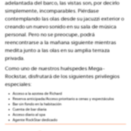
adelantada del barco, las vistas son, por decirlo
simplemente, incomparables. Piérdase
contemplando las olas desde su jacuzzi exterior o
creando un nuevo sonido en su sala de música
personal. Pero no se preocupe, podrá
reencontrarse a la mañana siguiente mientras
medita junto a las olas en su amplia terraza
privada.
Como uno de nuestros huéspedes Mega-
Rockstar, disfrutará de los siguientes privilegios
especiales:
Acceso a la azotea de Richard
Reserva anticipada/Acceso prioritario a cenas y espectáculos
Bar sin fondo en la habitación
Cuenta de bar diaria
Acceso diario al spa
Agente RockStar dedicado