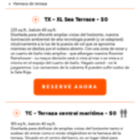
Hamaca de terraza
TX - XL Sea Terrace
$0
225 sq.ft., balcón 40 sq.ft.
Diseñada para ofrecerle amplias vistas del horizonte, nuestra
iluminación ambiental de alta tecnología puede (y se adaptará)
intuitivamente a la luz de la puesta de sol que se aproxima
mientras se desliza por el océano abierto. Con una zona de estar y
un cuarto de baño más amplios - que albergan nuestra Roomier
Rainshower - su mayor decisión será si mira al mar o se mira a sí
mismo en el espejo del cuarto de baño. Hágalo usted - no le
juzgaremos.
Los camarotes de la cubierta 8 pueden sufrir ruidos de
la Sala Roja.
RESERVE AHORA
Disponi
TC - Terraza central marítima
$0
para
el
185 sq.ft., balcón 40 sq.ft.
progra
Diseñada para disfrutar de amplias vistas del horizonte tanto si
Atlantis
acabas de entrar como si estás relajándote en la hamaca de la
Room
terraza. Situado en el centro del barco, es un lugar ideal para