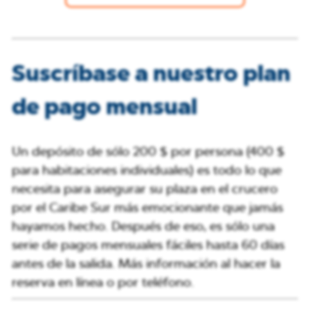
Suscríbase a nuestro plan
de pago mensual
Un depósito de sólo 200 $ por persona (400 $
para habitaciones individuales) es todo lo que
necesita para asegurar su plaza en el crucero
por el Caribe Sur más emocionante que jamás
hayamos hecho. Después de eso, es sólo una
serie de pagos mensuales fáciles hasta 60 días
antes de la salida. Más información al hacer la
reserva en línea o por teléfono.