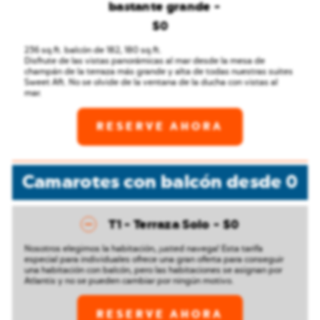
bastante grande
$0
236 sq.ft. balcón de 182, 180 sq.ft.
Disfrute de las vistas panorámicas al mar desde la mesa de
champán de la terraza más grande y alta de todas nuestras suites
Sweet Aft. No se olvide de la ventana de la ducha con vistas al
mar.
RESERVE AHORA
Camarotes con balcón
desde
0
T1 - Terraza Solo
$0
Nosotros elegimos la habitación, ¡usted navega! Esta tarifa
especial para individuales ofrece una gran oferta para conseguir
una habitación con balcón, pero las habitaciones se asignan por
Atlantis y no se pueden cambiar por ningún motivo.
RESERVE AHORA