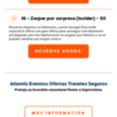
IG - Zarpar por sorpresa (Insider)
$0
Nosotros elegimos la habitación, ¡usted navega! Esta tarifa
especial le ofrece una gran oferta para conseguir una habitación
privilegiada, pero las habitaciones se asignan por Atlantis y no se
pueden cambiar por ningún motivo.
RESERVE AHORA
Atlantis Eventos Ofertas Travelex Seguros
Proteja su inversión vacacional frente a imprevistos.
MÁS INFORMACIÓN