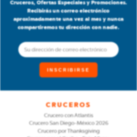
Cruceros, Ofertas Especiales y Promociones.
Recibirás un correo electrónico
aproximadamente una vez al mes y nunca
compartiremos tu dirección con nadie.
Correo
electrónico
(Obligatorio)
CRUCEROS
Crucero con Atlantis
Crucero San Diego-México 2026
Crucero por Thanksgiving