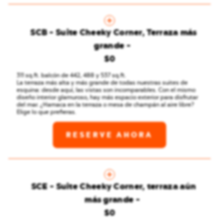
SCB - Suite Cheeky Corner, Terraza más
grande
$0
311 sq.ft. balcón de 442, 488 y 537 sq.ft.
La terraza más alta y más grande de todas nuestras suites de
esquina: desde aquí, las vistas son incomparables. Con el mismo
diseño interior glamuroso, hay más espacio exterior para disfrutar
del mar. ¿Hamaca en la terraza o mesa de champán al aire libre?
Elige lo que prefieras.
RESERVE AHORA
SCE - Suite Cheeky Corner, terraza aún
más grande
$0