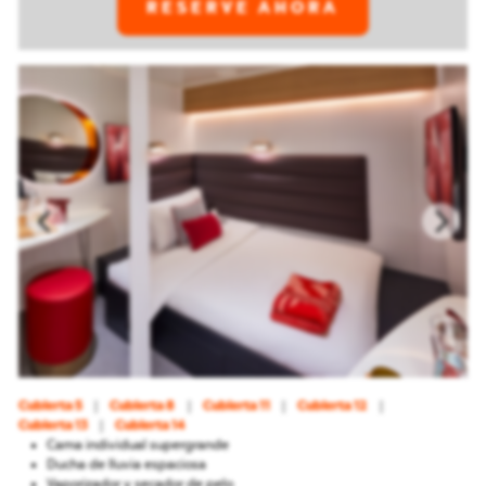
RESERVE AHORA
Cubierta 5
Cubierta 8
Cubierta 11
Cubierta 12
Cubierta 13
Cubierta 14
Cama individual supergrande
Ducha de lluvia espaciosa
Vaporizador y secador de pelo