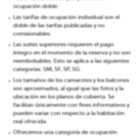
ocupación doble.
Las tarifas de ocupación individual son el
doble de las tarifas publicadas y no
comisionables.
Las suites superiores requieren el pago
íntegro en el momento de la reserva y no son
reembolsables. Esto se aplica a las siguientes
categorías: SM, SF, SP, SG.
Los tamaños de los camarotes y los balcones
son aproximados, al igual que las fotos y la
ubicación en los planos de cubierta. Se
facilitan únicamente con fines informativos y
pueden variar con respecto a la habitación
real ofrecida.
Ofrecemos una categoría de ocupación