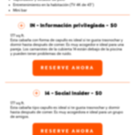
Entretenimiento en la habitación (TV 4K de 43″)
Mini bar
IN - Información privilegiada
$0
177 sq.ft.
Esta cabaña con forma de capullo es ideal si te gusta trasnochar y
dormir hasta después de comer. Es muy acogedor e ideal para una
pareja.
Los camarotes de la cubierta 14 están debajo de la piscina
y pueden tener problemas de ruido.
RESERVE AHORA
I4 - Social Insider
$0
177 sq.ft.
Esta cabaña tipo capullo es ideal si te gusta trasnochar y dormir
hasta después de comer. Es muy acogedora e ideal para un grupo
de amigos.
RESERVE AHORA