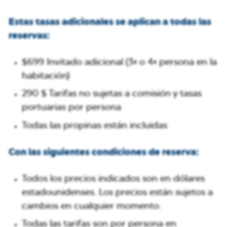
Estas tasas adicionales se aplican a todas las
reservas:
$699 Invitado adicional (3ª o 4ª persona en la
habitación)
290 $ Tarifas no sujetas a comisión y tasas
portuarias por persona
Todas las propinas están incluidas
Con las siguientes condiciones de reserva:
Todos los precios indicados son en dólares
estadounidenses. Los precios están sujetos a
cambios en cualquier momento.
Todas las tarifas son por persona en