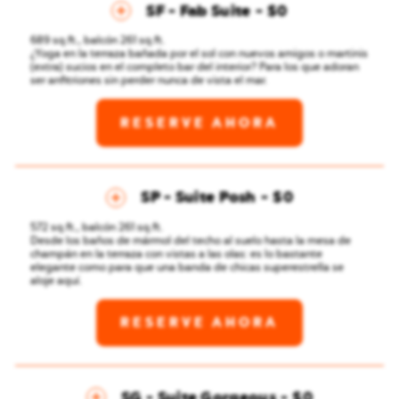
SF - Fab Suite
$0
689 sq.ft., balcón 261 sq.ft.
¿Yoga en la terraza bañada por el sol con nuevos amigos o martinis
(extra) sucios en el completo bar del interior? Para los que adoran
ser anfitriones sin perder nunca de vista el mar.
RESERVE AHORA
SP - Suite Posh
$0
572 sq.ft., balcón 261 sq.ft.
Desde los baños de mármol del techo al suelo hasta la mesa de
champán en la terraza con vistas a las olas: es lo bastante
elegante como para que una banda de chicas superestrella se
aloje aquí.
RESERVE AHORA
SG - Suite Gorgeous
$0