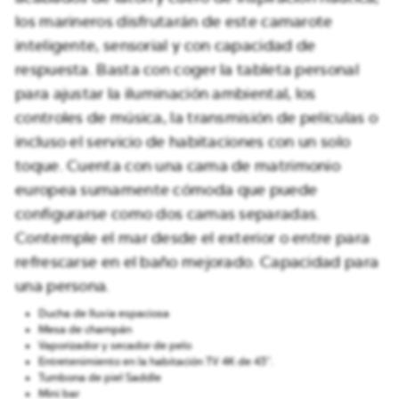
los marineros disfrutarán de este camarote
inteligente, sensorial y con capacidad de
respuesta. Basta con coger la tableta personal
para ajustar la iluminación ambiental, los
controles de música, la transmisión de películas o
incluso el servicio de habitaciones con un solo
toque. Cuenta con una cama de matrimonio
europea sumamente cómoda que puede
configurarse como dos camas separadas.
Contemple el mar desde el exterior o entre para
refrescarse en el baño mejorado. Capacidad para
una persona.
Ducha de lluvia espaciosa
Mesa de champán
Vaporizador y secador de pelo
Entretenimiento en la habitación TV 4K de 43″.
Tumbona de piel Saddle
Mini bar