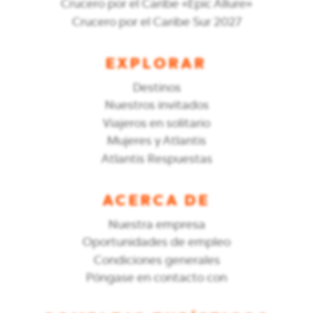
Crucero por el Caribe «Epic Allure»
Crucero por el Caribe Sur 2027
EXPLORAR
Destinos
Nuestros invitados
Viajeros en solitario
Mujeres y Atlantis
Atlantis Respuestas
ACERCA DE
Nuestra empresa
Oportunidades de empleo
Condiciones generales
Póngase en contacto con