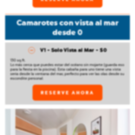
Camarotes con vista al mar
desde
0
V1 - Solo Vista al Mar
$0
130 sq.ft.
Lo más cerca que puedes estar del océano sin mojarte (guarda eso
para la fiesta en la piscina). Esta cabaña para uno tiene una vista
seria desde la ventana del mar, perfecto para ver las olas desde su
escondite personal.
RESERVE AHORA