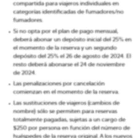
compartida para viajeros individuales en
categorías identificadas de fumadores/no
fumadores.
Si no opta por el plan de pago mensual,
deberá abonar un depósito inicial del 25% en
el momento de la reserva y un segundo
depósito del 25% el
26 de agosto de 2024
. El
resto deberá abonarse el
24 de noviembre
de 2024
.
Las penalizaciones por cancelación
comienzan en el momento de la reserva.
Las sustituciones de viajeros (cambios de
nombre) sólo se permiten para reservas
totalmente pagadas, sujetas a un cargo de
$250 por persona en función del número de
huéspedes de la reserva original. A los nuevos