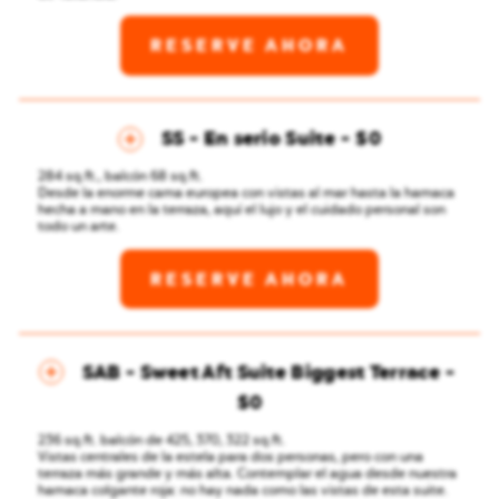
RESERVE AHORA
SS - En serio Suite
$0
284 sq.ft., balcón 68 sq.ft.
Desde la enorme cama europea con vistas al mar hasta la hamaca
hecha a mano en la terraza, aquí el lujo y el cuidado personal son
todo un arte.
RESERVE AHORA
SAB - Sweet Aft Suite Biggest Terrace
$0
236 sq.ft. balcón de 425, 370, 322 sq.ft.
Vistas centrales de la estela para dos personas, pero con una
terraza más grande y más alta. Contemplar el agua desde nuestra
hamaca colgante roja: no hay nada como las vistas de esta suite.