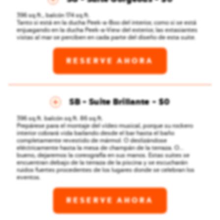
396 sq.ft., balcón 174 sq.ft.
Tanto si está en la ducha Peek-a-Boo del interior, como si se está
enjuagando en la ducha Peek-a-View del exterior, las extasiantes
vistas al mar se perciben en cada parte del diseño de esta suite.
RESERVE AHORA
SB - Suite Brillante
$0
396 sq.ft. balcón sq.ft. 86 sq.ft.
Prepárese para el montaje del vídeo musical, porque su rockero
interior cobrará vida bailando desde el bar hasta el baño
completamente revestido de mármol. O deslizándose
eléctricamente hasta la mesa de champán de la terraza. O...
bueno, dejaremos la coreografía en sus manos. Estas suites se
encuentran debajo de la terraza de la piscina y se escucharán
ruidos fuertes procedentes de los lugares donde se celebran los
eventos.
RESERVE AHORA