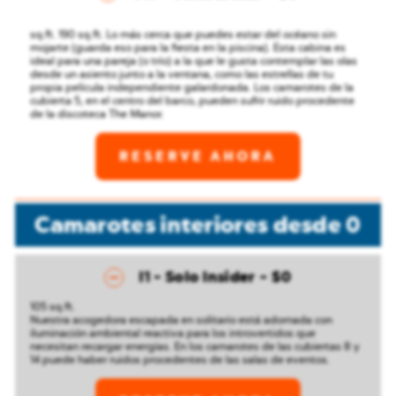
sq.ft. 190 sq.ft. Lo más cerca que puedes estar del océano sin
mojarte (guarda eso para la fiesta en la piscina). Esta cabina es
ideal para una pareja (o trío) a la que le gusta contemplar las olas
desde un asiento junto a la ventana, como las estrellas de tu
propia película independiente galardonada.
Los camarotes de la
cubierta 5, en el centro del barco, pueden sufrir ruido procedente
de la discoteca The Manor.
RESERVE AHORA
Camarotes interiores
desde
0
I1 - Solo Insider
$0
105 sq.ft.
Nuestra acogedora escapada en solitario está adornada con
iluminación ambiental reactiva para los introvertidos que
necesitan recargar energías.
En los camarotes de las cubiertas 8 y
14 puede haber ruidos procedentes de las salas de eventos.