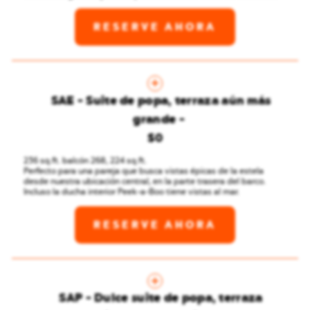
RESERVE AHORA
SAE - Suite de popa, terraza aún más
grande
$0
236 sq.ft. balcón 268, 224 sq.ft.
Perfecto para una pareja que busca vistas épicas de la estela
desde nuestra ubicación central, en la parte trasera del barco.
Incluso la ducha interior Peek-a-Boo tiene vistas al mar.
RESERVE AHORA
SAP - Dulce suite de popa, terraza