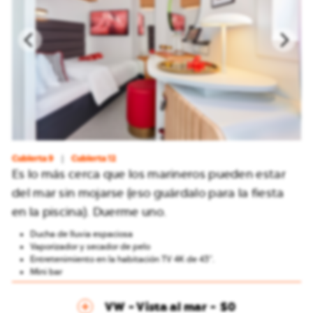
Cubierta 9
Cubierta 12
Es lo más cerca que los marineros pueden estar
del mar sin mojarse (eso guárdalo para la fiesta
en la piscina). Duerme uno.
Ducha de lluvia espaciosa
Vaporizador y secador de pelo
Entretenimiento en la habitación TV 4K de 43″.
Mini bar
VW - Vista al mar
$0