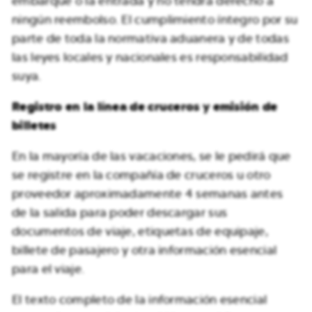
embarque o la entrada y no tendrá derecho a
ningún reembolso. El cumplimiento íntegro por su
parte de toda la normativa aduanera y de todas
las leyes locales y nacionales es responsabilidad
suya.
Registro en la línea de cruceros y emisión de
billetes
En la mayoría de las vacaciones, se le pedirá que
se registre en la compañía de cruceros u otro
proveedor aproximadamente 4 semanas antes
de la salida para poder descargar sus
documentos de viaje, etiquetas de equipaje,
billete de pasajero y otra información esencial
para el viaje.
El texto completo de la información esencial