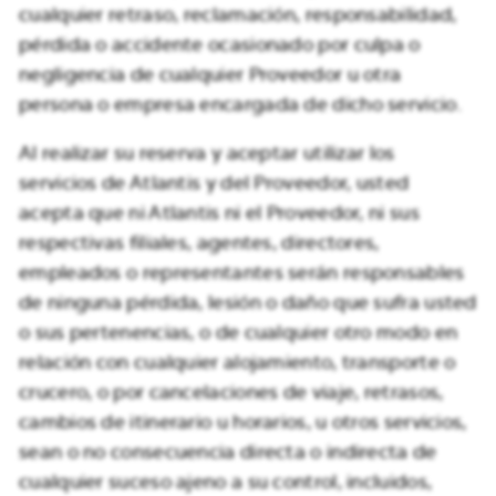
cualquier retraso, reclamación, responsabilidad,
pérdida o accidente ocasionado por culpa o
negligencia de cualquier Proveedor u otra
persona o empresa encargada de dicho servicio.
Al realizar su reserva y aceptar utilizar los
servicios de Atlantis y del Proveedor, usted
acepta que ni Atlantis ni el Proveedor, ni sus
respectivas filiales, agentes, directores,
empleados o representantes serán responsables
de ninguna pérdida, lesión o daño que sufra usted
o sus pertenencias, o de cualquier otro modo en
relación con cualquier alojamiento, transporte o
crucero, o por cancelaciones de viaje, retrasos,
cambios de itinerario u horarios, u otros servicios,
sean o no consecuencia directa o indirecta de
cualquier suceso ajeno a su control, incluidos,