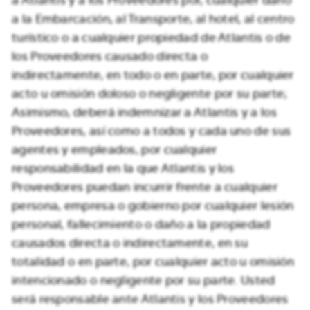
a la Embarcación, al Transporte, al hotel, al centro
turístico o a cualquier propiedad de Atlantis o de
los Proveedores causado directa o
indirectamente, en todo o en parte, por cualquier
acto u omisión doloso o negligente por su parte;
Asimismo, deberá indemnizar a Atlantis y a los
Proveedores, así como a todos y cada uno de sus
agentes y empleados, por cualquier
responsabilidad en la que Atlantis y los
Proveedores puedan incurrir frente a cualquier
persona, empresa o gobierno por cualquier lesión
personal, fallecimiento o daño a la propiedad
causados directa o indirectamente, en su
totalidad o en parte, por cualquier acto u omisión
intencionado o negligente por su parte. Usted
será responsable ante Atlantis y los Proveedores