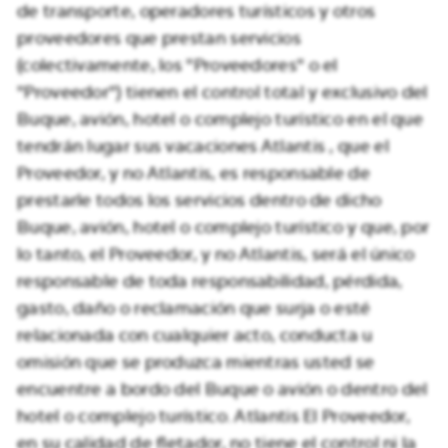
de transporte, operadores turísticos y otros
proveedores que prestan servicios
(colectivamente, los "Proveedores" o el
"Proveedor") tienen el control total y exclusivo del
Buque, avión, hotel o complejo turístico en el que
tendrán lugar sus vacaciones Atlantis , que el
Proveedor, y no Atlantis, es responsable de
prestarle todos los servicios dentro de dicho
Buque, avión, hotel o complejo turístico y que, por
lo tanto, el Proveedor, y no Atlantis, será el único
responsable de toda responsabilidad, pérdida,
gasto, daño o reclamación que surja o esté
relacionada con cualquier acto, conducta u
omisión que se produzca mientras usted se
encuentre a bordo del Buque o avión o dentro del
hotel o complejo turístico. Atlantis El Proveedor,
en su calidad de fletador, no tiene el control ni la