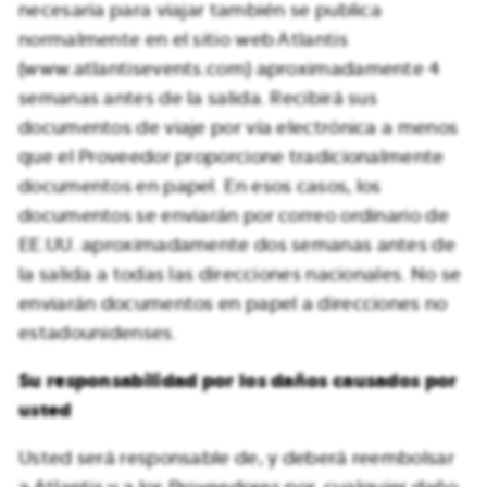
necesaria para viajar también se publica
normalmente en el sitio web Atlantis
(www.atlantisevents.com) aproximadamente 4
semanas antes de la salida. Recibirá sus
documentos de viaje por vía electrónica a menos
que el Proveedor proporcione tradicionalmente
documentos en papel. En esos casos, los
documentos se enviarán por correo ordinario de
EE.UU. aproximadamente dos semanas antes de
la salida a todas las direcciones nacionales. No se
enviarán documentos en papel a direcciones no
estadounidenses.
Su responsabilidad por los daños causados por
usted
Usted será responsable de, y deberá reembolsar
a Atlantis y a los Proveedores por, cualquier daño