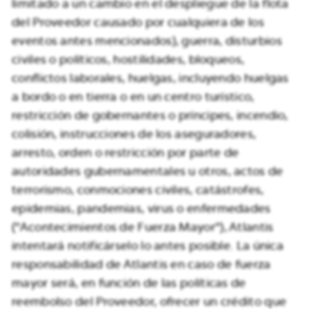
limitado a un cambio en el despliegue de la flota
del Proveedor causado por cualquiera de los
eventos antes mencionados), guerra, disturbios
civiles o políticos, hostilidades, bloqueos,
conflictos laborales, huelgas, incluyendo huelgas
a bordo o en tierra o en un centro turístico,
restricción de gobernantes o príncipes, incendio,
colisión, instrucciones de los aseguradores,
arresto, orden o restricción por parte de
autoridades gubernamentales u otros, actos de
terrorismo, conmociones civiles, catástrofes,
epidemias, pandemias, virus o enfermedades
("Acontecimientos de Fuerza Mayor"), Atlantis
intentará notificárselo lo antes posible. La única
responsabilidad de Atlantis en caso de fuerza
mayor será, en función de las políticas de
reembolso del Proveedor, ofrecer un crédito que