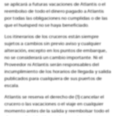
se aplicará a futuras vacaciones de Atlantis o el
reembolso de todo el dinero pagado a Atlantis
por todas las obligaciones no cumplidas o de las
que el huésped no se haya beneficiado.
Los itinerarios de los cruceros están siempre
sujetos a cambios sin previo aviso y cualquier
alteración, excepto en los puntos de embarque,
no se considerará un cambio importante. Ni el
Proveedor ni Atlantis serán responsables del
incumplimiento de los horarios de llegada y salida
publicados para cualquiera de sus puertos de
escala.
Atlantis se reserva el derecho de (1) cancelar el
crucero o las vacaciones o el viaje en cualquier
momento antes de la salida y reembolsar todo el