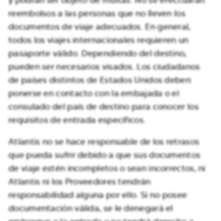
reembolsos a las personas que no lleven los
documentos de viaje adecuados. En general,
todos los viajes internacionales requieren un
pasaporte válido. Dependiendo del destino,
pueden ser necesarios visados. Los ciudadanos
de países distintos de Estados Unidos deben
ponerse en contacto con la embajada o el
consulado del país de destino para conocer los
requisitos de entrada específicos.
Atlantis no se hace responsable de los retrasos
que pueda sufrir debido a que sus documentos
de viaje estén incompletos o sean incorrectos, ni
Atlantis ni los Proveedores tendrán
responsabilidad alguna por ello. Si no posee
documentación válida, se le denegará el