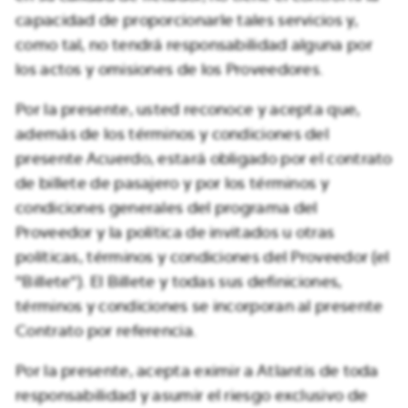
capacidad de proporcionarle tales servicios y,
como tal, no tendrá responsabilidad alguna por
los actos y omisiones de los Proveedores.
Por la presente, usted reconoce y acepta que,
además de los términos y condiciones del
presente Acuerdo, estará obligado por el contrato
de billete de pasajero y por los términos y
condiciones generales del programa del
Proveedor y la política de invitados u otras
políticas, términos y condiciones del Proveedor (el
"Billete"). El Billete y todas sus definiciones,
términos y condiciones se incorporan al presente
Contrato por referencia.
Por la presente, acepta eximir a Atlantis de toda
responsabilidad y asumir el riesgo exclusivo de