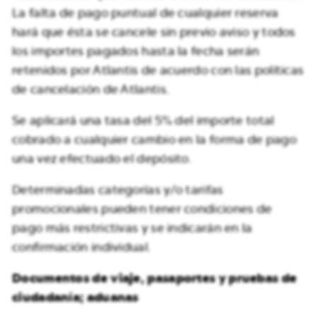
La falta de pago puntual de cualquier reserva
hará que ésta se cancele sin previo aviso y todos
los importes pagados hasta la fecha serán
retenidos por Atlantis de acuerdo con las políticas
de cancelación de Atlantis.
Se aplicará una tasa del 5% del importe total
cobrado a cualquier cambio en la forma de pago
una vez efectuado el depósito.
Determinadas categorías y/o tarifas
promocionales pueden tener condiciones de
pago más restrictivas y se indicarán en la
confirmación individual.
Documentos de viaje, pasaportes y pruebas de
ciudadanía; aduanas