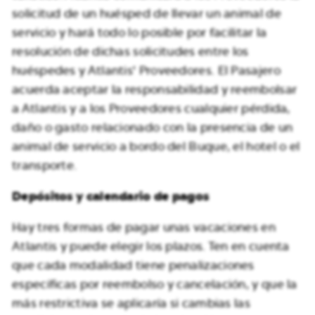
solicitud de un huésped de llevar un animal de
servicio y hará todo lo posible por facilitar la
resolución de dichas solicitudes entre los
huéspedes y Atlantis' Proveedores. El Pasajero
acuerda aceptar la responsabilidad y reembolsar
a Atlantis y a los Proveedores cualquier pérdida,
daño o gasto relacionado con la presencia de un
animal de servicio a bordo del Buque, el hotel o el
transporte.
Depósitos y calendario de pagos
Hay tres formas de pagar unas vacaciones en
Atlantis y puede elegir los plazos. Ten en cuenta
que cada modalidad tiene penalizaciones
específicas por reembolso y cancelación, y que la
más restrictiva se aplicaría si cambias las