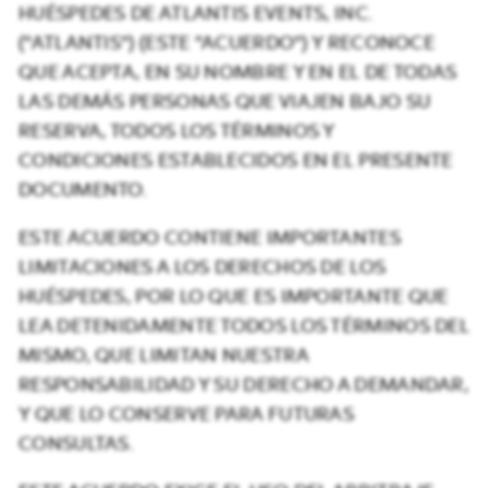
HUÉSPEDES DE ATLANTIS EVENTS, INC.
("ATLANTIS") (ESTE "ACUERDO") Y RECONOCE
QUE ACEPTA, EN SU NOMBRE Y EN EL DE TODAS
LAS DEMÁS PERSONAS QUE VIAJEN BAJO SU
RESERVA, TODOS LOS TÉRMINOS Y
CONDICIONES ESTABLECIDOS EN EL PRESENTE
DOCUMENTO.
ESTE ACUERDO CONTIENE IMPORTANTES
LIMITACIONES A LOS DERECHOS DE LOS
HUÉSPEDES, POR LO QUE ES IMPORTANTE QUE
LEA DETENIDAMENTE TODOS LOS TÉRMINOS DEL
MISMO, QUE LIMITAN NUESTRA
RESPONSABILIDAD Y SU DERECHO A DEMANDAR,
Y QUE LO CONSERVE PARA FUTURAS
CONSULTAS.