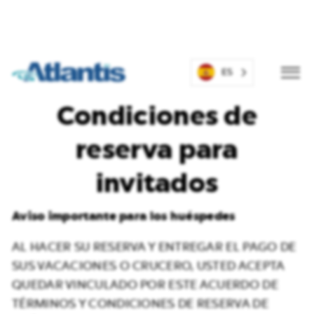
Atlantis Eventos
ES
C
Botón
o
Abrir
menú
n
Condiciones de
d
i
c
reserva para
i
o
n
invitados
e
s
g
Aviso importante para los huéspedes
e
n
e
AL HACER SU RESERVA Y ENTREGAR EL PAGO DE
r
SUS VACACIONES O CRUCERO, USTED ACEPTA
a
l
QUEDAR VINCULADO POR ESTE ACUERDO DE
e
TÉRMINOS Y CONDICIONES DE RESERVA DE
s