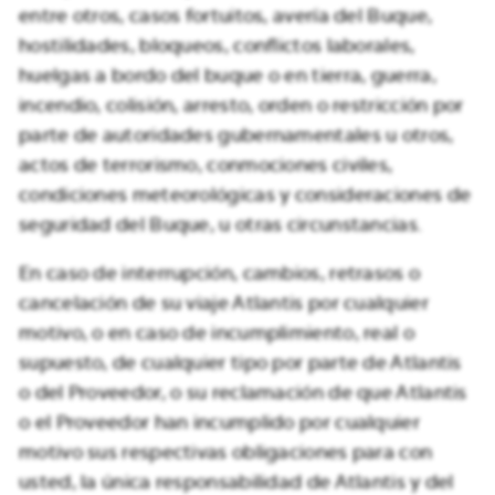
entre otros, casos fortuitos, avería del Buque,
hostilidades, bloqueos, conflictos laborales,
huelgas a bordo del buque o en tierra, guerra,
incendio, colisión, arresto, orden o restricción por
parte de autoridades gubernamentales u otros,
actos de terrorismo, conmociones civiles,
condiciones meteorológicas y consideraciones de
seguridad del Buque, u otras circunstancias.
En caso de interrupción, cambios, retrasos o
cancelación de su viaje Atlantis por cualquier
motivo, o en caso de incumplimiento, real o
supuesto, de cualquier tipo por parte de Atlantis
o del Proveedor, o su reclamación de que Atlantis
o el Proveedor han incumplido por cualquier
motivo sus respectivas obligaciones para con
usted, la única responsabilidad de Atlantis y del