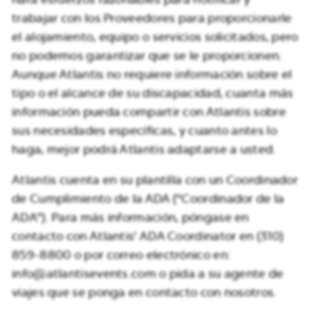
trabajar con los Proveedores para proporcionarle
el alojamiento, equipo o servicios solicitados, pero
no podemos garantizar que se le proporcionen.
Aunque Atlantis no requiere información sobre el
tipo o el alcance de su discapacidad, cuanta más
información pueda compartir con Atlantis sobre
sus necesidades específicas, y cuanto antes lo
haga, mejor podrá Atlantis adaptarse a usted.
Atlantis cuenta en su plantilla con un Coordinador
de Cumplimiento de la ADA ("Coordinador de la
ADA"). Para más información, póngase en
contacto con Atlantis' ADA Coordinator en (310)
859-8800 o por correo electrónico en:
info@atlantisevents.com o pida a su agente de
viajes que se ponga en contacto con nosotros.