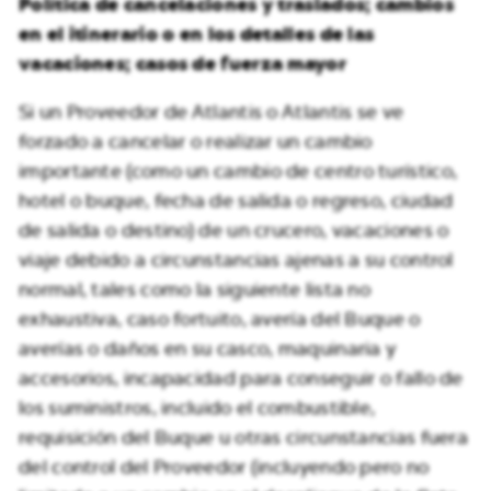
Política de cancelaciones y traslados; cambios
en el itinerario o en los detalles de las
vacaciones; casos de fuerza mayor
Si un Proveedor de Atlantis o Atlantis se ve
forzado a cancelar o realizar un cambio
importante (como un cambio de centro turístico,
hotel o buque, fecha de salida o regreso, ciudad
de salida o destino) de un crucero, vacaciones o
viaje debido a circunstancias ajenas a su control
normal, tales como la siguiente lista no
exhaustiva, caso fortuito, avería del Buque o
averías o daños en su casco, maquinaria y
accesorios, incapacidad para conseguir o fallo de
los suministros, incluido el combustible,
requisición del Buque u otras circunstancias fuera
del control del Proveedor (incluyendo pero no