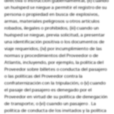
directiva o instrucción gubernamental; (ii) cuando
un huésped se niegue a permitir el registro de su
persona o propiedad en busca de explosivos,
armas, materiales peligrosos u otros artículos
robados, ilegales o prohibidos; (iii) cuando un
huésped se niegue, previa solicitud, a presentar
una identificación positiva o los documentos de
viaje requeridos; (iv) por incumplimiento de las
normas y procedimientos del Proveedor o de
Atlantis, incluyendo, por ejemplo, la política del
Proveedor sobre billetes o conducta del pasajero
o las políticas del Proveedor contra la
confraternización con la tripulación; o (v) cuando
el pasaje del pasajero es denegado por el
Proveedor en virtud de su política de denegación
de transporte; o (vi) cuando un pasajero . La
política de conducta de los invitados y la política