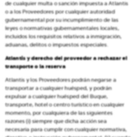
de cualquier multa o sanción impuesta a Atlantis
o a los Proveedores por cualquier autoridad
gubernamental por su incumplimiento de las
leyes o normativas gubernamentales locales,
incluidos los requisitos relativos a inmigración,
aduanas, delitos o impuestos especiales.
Atlantis y derecho del proveedor a rechazar el
transporte o la reserva
Atlantis y los Proveedores podrán negarse a
transportar a cualquier huésped, y podrán
expulsar a cualquier huésped del Buque,
transporte, hotel o centro turístico en cualquier
momento, por cualquiera de las siguientes
razones (i) siempre que dicha acción sea
necesaria para cumplir con cualquier normativa,