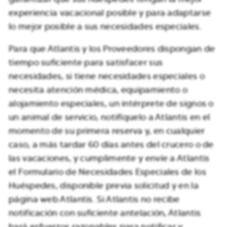
experiencia vacacional posible y para adaptarse
lo mejor posible a sus necesidades especiales.
Para que Atlantis y los Proveedores dispongan de
tiempo suficiente para satisfacer sus
necesidades, si tiene necesidades especiales o
necesita atención médica, equipamiento o
alojamiento especiales, un intérprete de signos o
un animal de servicio, notifíquelo a Atlantis en el
momento de su primera reserva y, en cualquier
caso, a más tardar 60 días antes del crucero o de
las vacaciones, y cumplimente y envíe a Atlantis
el Formulario de Necesidades Especiales de los
Huéspedes, disponible previa solicitud y en la
página web Atlantis. Si Atlantis no recibe
notificación con suficiente antelación, Atlantis
hará esfuerzos razonables para notificar y