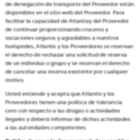
de denegación de transporte del Proveedor están
disponibles en el sitio web del Proveedor. Para
facilitar la capacidad de Atlantisy del Proveedor
de continuar proporcionando cruceros y
vacaciones seguros y agradables a nuestros
huéspedes, Atlantis y los Proveedores se reservan
el derecho de rechazar una solicitud de reserva
de un individuo o grupo y se reservan el derecho
de cancelar una reserva existente por cualquier
motivo.
Usted entiende y acepta que Atlantis y los
Proveedores tienen una política de tolerancia
cero con respecto a las drogas o actividades
ilegales y deberá informar de dichas actividades
a las autoridades competentes.