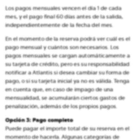
Los pagos mensuales vencen el día 1 de cada
mes, y el pago final 60 días antes de la salida,
independientemente de la fecha del mes.
En el momento de la reserva podrá ver cuál es el
pago mensual y cuántos son necesarios. Los
pagos mensuales se cargan automáticamente a
su tarjeta de crédito, pero es su responsabilidad
notificar a Atlantis si desea cambiar su forma de
pago, o si su tarjeta inicial ya no es válida. Tenga
en cuenta que, en caso de impago de una
mensualidad, se acumularán ciertos gastos de
penalización, además de los propios pagos.
Opción 3: Pago completo
Puede pagar el importe total de su reserva en el
momento de hacerla. Algunas categorías de