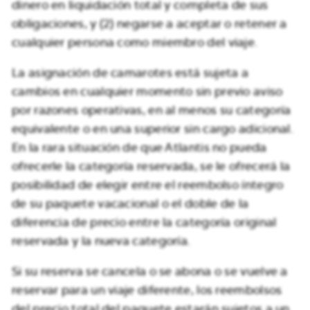
dinero en liquidación total y completa de sus
obligaciones, y (2) negarse a aceptar o retener a
cualquier persona como miembro del viaje.
La asignación de camarotes está sujeta a
cambios en cualquier momento sin previo aviso
por razones operativas, en al menos su categoría
equivalente o en una superior sin cargo adicional.
En la rara situación de que Atlantis no pueda
ofrecerle la categoría reservada, se le ofrecerá la
posibilidad de elegir entre el reembolso íntegro
de su paquete vacacional o el doble de la
diferencia de precio entre la categoría original
reservada y la nueva categoría.
Si su reserva se cancela o se abona o se vuelve a
reservar para un viaje diferente, los reembolsos
del precio total del paquete estarán sujetos a un