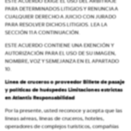
ESTE ACUERDO EXIGE EL USO DEL ARBITRAJE
PARA DETERMINADOS LITIGIOS Y RENUNCIA A
CUALQUIER DERECHO A JUICIO CON JURADO
PARA RESOLVER DICHOS LITIGIOS. LEA LA
SECCIÓN 11 A CONTINUACIÓN.
ESTE ACUERDO CONTIENE UNA EXENCIÓN Y
AUTORIZACIÓN PARA EL USO DE SU IMAGEN,
NOMBRE, VOZ Y SEMEJANZA EN EL APARTADO
10.
Línea de cruceros o proveedor Billete de pasaje
y políticas de huéspedes Limitaciones estrictas
en Atlantis Responsabilidad
Por la presente, usted reconoce y acepta que las
líneas aéreas, líneas de cruceros, hoteles,
operadores de complejos turísticos, compañías