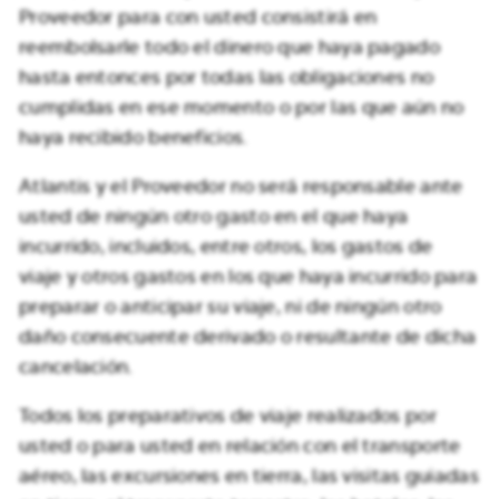
Proveedor para con usted consistirá en
reembolsarle todo el dinero que haya pagado
hasta entonces por todas las obligaciones no
cumplidas en ese momento o por las que aún no
haya recibido beneficios.
Atlantis y el Proveedor no será responsable ante
usted de ningún otro gasto en el que haya
incurrido, incluidos, entre otros, los gastos de
viaje y otros gastos en los que haya incurrido para
preparar o anticipar su viaje, ni de ningún otro
daño consecuente derivado o resultante de dicha
cancelación.
Todos los preparativos de viaje realizados por
usted o para usted en relación con el transporte
aéreo, las excursiones en tierra, las visitas guiadas