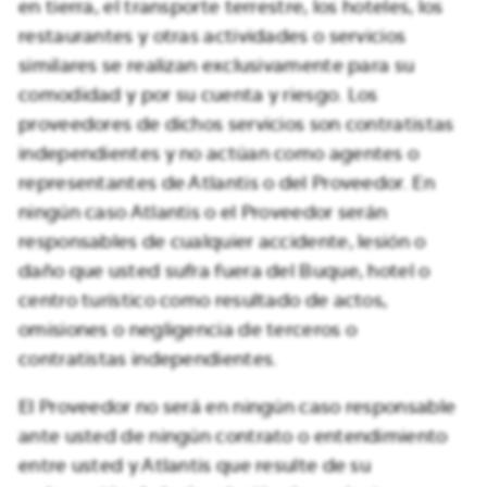
en tierra, el transporte terrestre, los hoteles, los
restaurantes y otras actividades o servicios
similares se realizan exclusivamente para su
comodidad y por su cuenta y riesgo. Los
proveedores de dichos servicios son contratistas
independientes y no actúan como agentes o
representantes de Atlantis o del Proveedor. En
ningún caso Atlantis o el Proveedor serán
responsables de cualquier accidente, lesión o
daño que usted sufra fuera del Buque, hotel o
centro turístico como resultado de actos,
omisiones o negligencia de terceros o
contratistas independientes.
El Proveedor no será en ningún caso responsable
ante usted de ningún contrato o entendimiento
entre usted y Atlantis que resulte de su