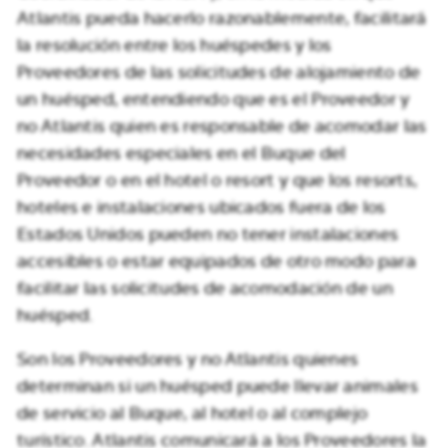
Atlantis pueda hacerlo razonablemente, facilitará
la resolución entre los huéspedes y los
Proveedores de las solicitudes de alojamiento de
un huésped, entendiendo que es el Proveedor y
no Atlantis quien es responsable de acomodar las
necesidades especiales en el Buque del
Proveedor o en el hotel o resort y que los resorts,
hoteles e instalaciones ubicados fuera de los
Estados Unidos pueden no tener instalaciones
accesibles o estar equipados de otro modo para
facilitar las solicitudes de acomodación de un
huésped.
Son los Proveedores y no Atlantis quienes
determinan si un huésped puede llevar animales
de servicio al Buque, al hotel o al complejo
turístico. Atlantis comunicará a los Proveedores la