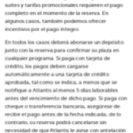
suites y tarifas promocionales requieren el pago
completo en el momento de la reserva. En
algunos casos, también podemos ofrecer
incentivos por el pago íntegro.
En todos los casos deberá abonarse un depósito
junto con la reserva para confirmar su plaza en
cualquier programa. Si paga con tarjeta de
crédito, los pagos deben cargarse
automáticamente a una tarjeta de crédito
aprobada, tal como se indica, a menos que se
notifique a Atlantis al menos 5 días laborables
antes del vencimiento de dicho pago. Si paga con
cheque o transferencia bancaria, asegúrese de
recibir el pago antes de la fecha indicada; de lo
contrario, su reserva podrá cancelarse sin
necesidad de que Atlantis le avise con antelación.