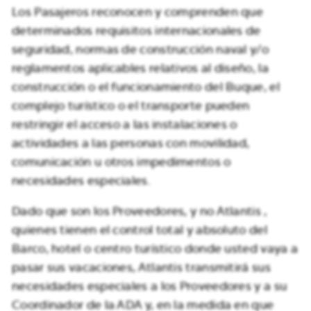
Los Pasajeros reconocen y comprenden que
determinados requisitos internacionales de
seguridad, normas de construcción naval y/o
reglamentos aplicables relativos al diseño, la
construcción o el funcionamiento del Buque, el
complejo turístico o el transporte pueden
restringir el acceso a las instalaciones o
actividades a las personas con movilidad,
comunicación u otros impedimentos o
necesidades especiales.
Dado que son los Proveedores, y no Atlantis ,
quienes tienen el control total y absoluto del
Barco, hotel o centro turístico donde usted vaya a
pasar sus vacaciones, Atlantis transmitirá sus
necesidades especiales a los Proveedores y a su
Coordinador de la ADA y, en la medida en que