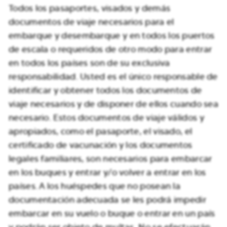
Todos los pasaportes, visados y demás
documentos de viaje necesarios para el
embarque y desembarque y en todos los puertos
de escala o requeridos de otro modo para entrar
en todos los países son de su exclusiva
responsabilidad. Usted es el único responsable de
identificar y obtener todos los documentos de
viaje necesarios y de disponer de ellos cuando sea
necesario. Estos documentos de viaje válidos y
apropiados, como el pasaporte, el visado, el
certificado de vacunación y los documentos
legales familiares, son necesarios para embarcar
en los buques y entrar y/o volver a entrar en los
países. A los huéspedes que no posean la
documentación adecuada se les podrá impedir
embarcar en su vuelo o buque o entrar en un país
y podrán ser objeto de multas. No se efectuarán