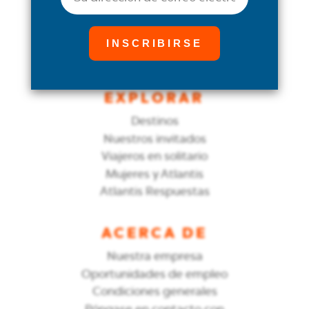
Crucero San Diego-México 2026
Crucero por Thanksgiving
Crucero por el Caribe «Epic Allure»
Crucero por el Caribe Sur 2027
EXPLORAR
Destinos
Nuestros invitados
Viajeros en solitario
Mujeres y Atlantis
Atlantis Respuestas
ACERCA DE
Nuestra empresa
Oportunidades de empleo
Condiciones generales
Póngase en contacto con