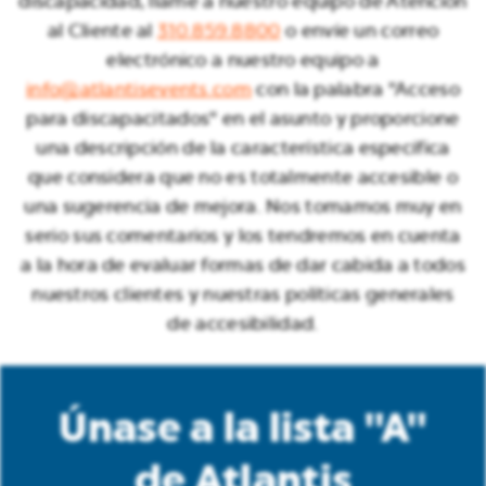
discapacidad, llame a nuestro equipo de Atención
al Cliente al
310.859.8800
o envíe un correo
electrónico a nuestro equipo a
info@atlantisevents.com
con la palabra "Acceso
para discapacitados" en el asunto y proporcione
una descripción de la característica específica
que considera que no es totalmente accesible o
una sugerencia de mejora. Nos tomamos muy en
serio sus comentarios y los tendremos en cuenta
a la hora de evaluar formas de dar cabida a todos
nuestros clientes y nuestras políticas generales
de accesibilidad.
Únase a la lista "A"
de Atlantis