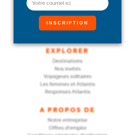
Croisière avec Atlantis
Croisière San Diego-Mexique 2026
Croisière Thanksgiving
Croisière Epic Allure dans les Caraïbes
Croisière dans les Caraïbes du Sud 2027
EXPLORER
Destinations
Nos invités
Voyageurs solitaires
Les femmes et Atlantis
Responses Atlantis
A PROPOS DE
Notre entreprise
Offres d'emploi