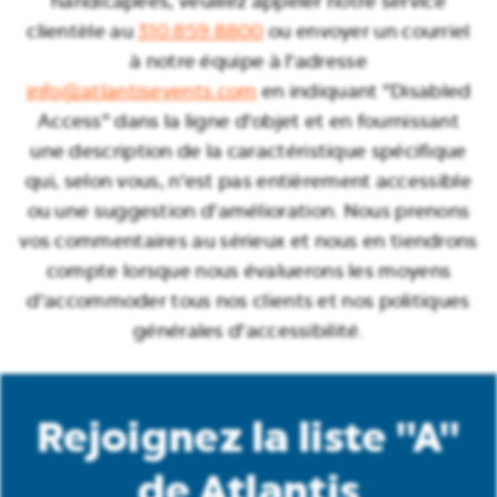
handicapées, veuillez appeler notre service
clientèle au
310.859.8800
ou envoyer un courriel
à notre équipe à l'adresse
info@atlantisevents.com
en indiquant "Disabled
Access" dans la ligne d'objet et en fournissant
une description de la caractéristique spécifique
qui, selon vous, n'est pas entièrement accessible
ou une suggestion d'amélioration. Nous prenons
vos commentaires au sérieux et nous en tiendrons
compte lorsque nous évaluerons les moyens
d'accommoder tous nos clients et nos politiques
générales d'accessibilité.
Rejoignez la liste "A"
de Atlantis