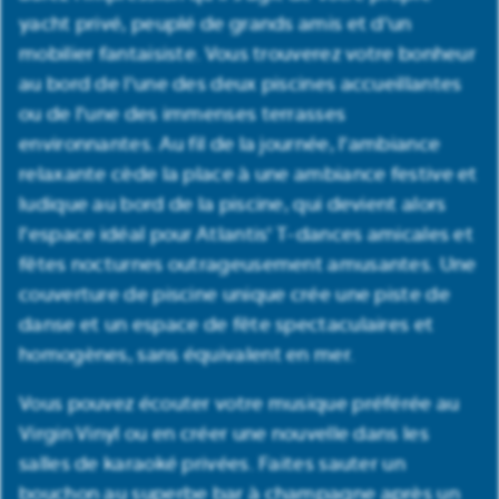
yacht privé, peuplé de grands amis et d'un
mobilier fantaisiste. Vous trouverez votre bonheur
au bord de l'une des deux piscines accueillantes
ou de l'une des immenses terrasses
environnantes. Au fil de la journée, l'ambiance
relaxante cède la place à une ambiance festive et
ludique au bord de la piscine, qui devient alors
l'espace idéal pour Atlantis' T-dances amicales et
fêtes nocturnes outrageusement amusantes. Une
couverture de piscine unique crée une piste de
danse et un espace de fête spectaculaires et
homogènes, sans équivalent en mer.
Vous pouvez écouter votre musique préférée au
Virgin Vinyl ou en créer une nouvelle dans les
salles de karaoké privées. Faites sauter un
bouchon au superbe bar à champagne après un