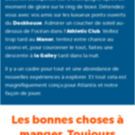
moment de gloire sur le ring de boxe. Détendez-
vous avec vos amis sur les luxueux ponts ouverts
Dockhouse
du
. Admirer un coucher de soleil au-
Athletic Club
dessus de l'océan dans l'
. Veillez
Manor
trop tard au
, tentez votre chance au
casino et, pour couronner le tout, faites une
la Galley
descente à
tard dans la nuit.
Il y a un cadre pour tout et une abondance de
nouvelles expériences à explorer. Et tout cela est
magnifiquement conçu pour Atlantis et notre
façon de jouer.
Les bonnes choses à
manger. Toujours