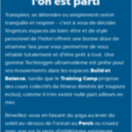
l'on est parti
Transpirer, se détendre ou simplement rester
tranquille et respirer - c'est à vous de décider.
VirginLes espaces de bien-être et de style
personnel de l'hôtel offrent une bonne dose de
vitamine Sea pour vous permettre de vous
rétablir totalement et d'être prêt à tout. Une
gamme Technogym ultramoderne est prête pour
Build et
vos mouvements dans les espaces
Balance
Training Camp
, tandis que le
propose
des cours collectifs de fitness illimités (et toujours
inclus), comme il n'en existe nulle part ailleurs en
mer.
Réveillez-vous en faisant du yoga au lever du
Perch
soleil au-dessus de l'océan au
ou courez
avec vue sur la piste d'athlétisme extérieure.