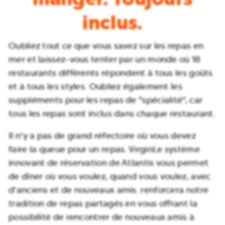
inclus.
Oubliez tout ce que vous savez sur les repas en
mer et laissez-vous tenter par un monde où 18
restaurants différents répondent à tous les goûts
et à tous les styles. Oubliez également les
suppléments pour les repas de "spécialité", car
tous les repas sont inclus dans chaque restaurant.
Il n'y a pas de grand réfectoire où vous devez
faire la queue pour un repas. VirginLe système
innovant de réservation de Atlantis vous permet
de dîner où vous voulez, quand vous voulez, avec
d'anciens et de nouveaux amis. renforcera notre
tradition de repas partagés en vous offrant la
possibilité de rencontrer de nouveaux amis à