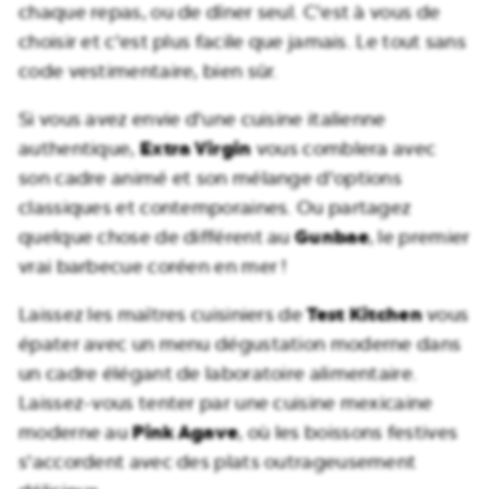
chaque repas, ou de dîner seul. C'est à vous de
choisir et c'est plus facile que jamais. Le tout sans
code vestimentaire, bien sûr.
Si vous avez envie d'une cuisine italienne
Extra Virgin
authentique,
vous comblera avec
son cadre animé et son mélange d'options
classiques et contemporaines. Ou partagez
Gunbae
quelque chose de différent au
, le premier
vrai barbecue coréen en mer !
Test Kitchen
Laissez les maîtres cuisiniers de
vous
épater avec un menu dégustation moderne dans
un cadre élégant de laboratoire alimentaire.
Laissez-vous tenter par une cuisine mexicaine
Pink Agave
moderne au
, où les boissons festives
s'accordent avec des plats outrageusement