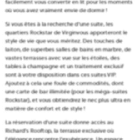
facilement vous convertir en lit pour les moments
où vous avez vraiment envie de dormir !
Si vous êtes à la recherche d'une suite, les
quartiers Rockstar de Virginvous apporteront le
style de vie que vous méritez. Des touches de
laiton, de superbes salles de bains en marbre, de
vastes terrasses avec vue sur les étoiles, des
tables à champagne et un traitement exclusif
sont à votre disposition dans ces suites VIP.
Ajoutez à cela une foule de commodités, dont
une carte de bar illimitée (pour les méga-suites
Rockstar), et vous obtiendrez le nec plus ultra en
matière de confort et de style !
La réservation d'une suite donne accès au
Richard's Rooftop, la terrasse exclusive où
l'élégance rencontre l'exubérance. Un espace