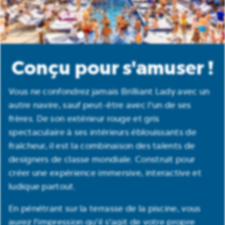
Conçu pour s'amuser !
Vous ne confondrez jamais Brilliant Lady avec un
autre navire, sauf peut-être avec l'un de ses
frères. De son extérieur rouge et gris
spectaculaire à ses intérieurs éblouissants de
fraîcheur, il est la combinaison des talents de
designers de classe mondiale. Construit pour
créer une expérience immersive, interactive et
ludique partout.
En pénétrant sur la terrasse de la piscine, vous
aurez l'impression qu'il s'agit de votre propre