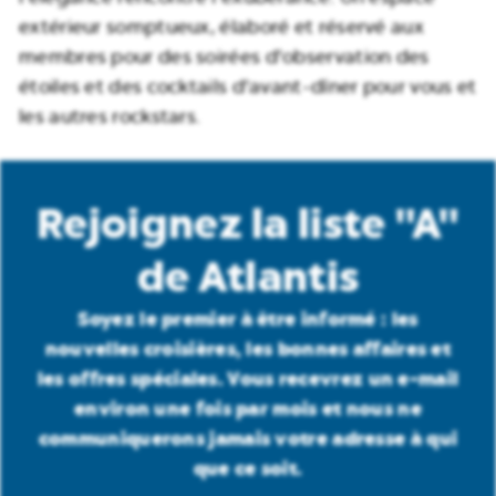
extérieur somptueux, élaboré et réservé aux
membres pour des soirées d'observation des
étoiles et des cocktails d'avant-dîner pour vous et
les autres rockstars.
Rejoignez la liste "A"
de Atlantis
Soyez le premier à être informé : les
nouvelles croisières, les bonnes affaires et
les offres spéciales. Vous recevrez un e-mail
environ une fois par mois et nous ne
communiquerons jamais votre adresse à qui
que ce soit.