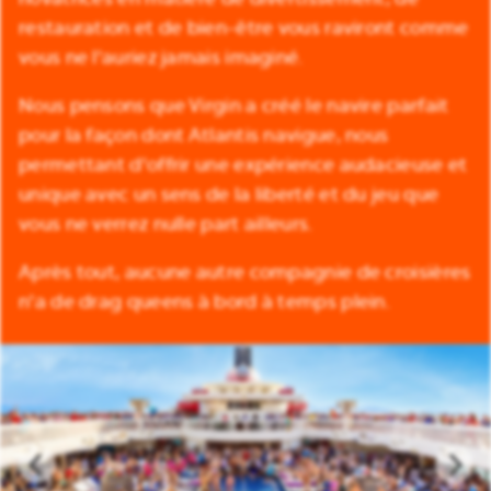
restauration et de bien-être vous raviront comme
vous ne l'auriez jamais imaginé.
Nous pensons que Virgin a créé le navire parfait
pour la façon dont Atlantis navigue, nous
permettant d'offrir une expérience audacieuse et
unique avec un sens de la liberté et du jeu que
vous ne verrez nulle part ailleurs.
Après tout, aucune autre compagnie de croisières
n'a de drag queens à bord à temps plein.