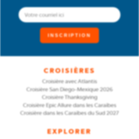
Courriel
(Obligatoire)
CROISIÈRES
Croisière avec Atlantis
Croisière San Diego-Mexique 2026
Croisière Thanksgiving
Croisière Epic Allure dans les Caraïbes
Croisière dans les Caraïbes du Sud 2027
EXPLORER