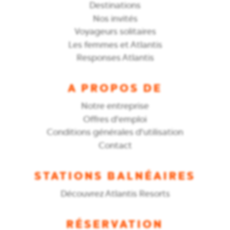
Destinations
Nos invités
Voyageurs solitaires
Les femmes et Atlantis
Responses Atlantis
A PROPOS DE
Notre entreprise
Offres d'emploi
Conditions générales d'utilisation
Contact
STATIONS BALNÉAIRES
Découvrez Atlantis Resorts
RÉSERVATION