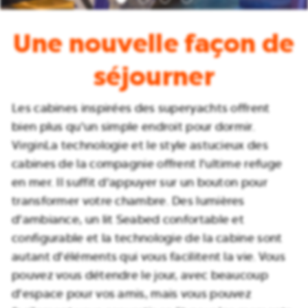
Une nouvelle façon de
séjourner
Les cabines inspirées des superyachts offrent
bien plus qu'un simple endroit pour dormir.
VirginLa technologie et le style astucieux des
cabines de la compagnie offrent l'ultime refuge
en mer. Il suffit d'appuyer sur un bouton pour
transformer votre chambre. Des lumières
d'ambiance, un lit Seabed confortable et
configurable et la technologie de la cabine sont
autant d'éléments qui vous facilitent la vie. Vous
pouvez vous détendre le jour, avec beaucoup
d'espace pour vos amis, mais vous pouvez