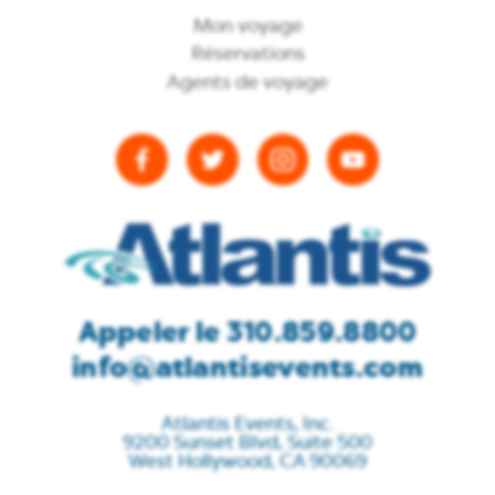
Mon voyage
Réservations
Agents de voyage
Appeler le 310.859.8800
info@atlantisevents.com
Atlantis Events, Inc.
9200 Sunset Blvd, Suite 500
West Hollywood, CA 90069