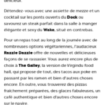
délicieux.
Détendez-vous avec une assiette de mezze et un
Dock
cocktail sur les ponts ouverts du
ou
savourez un steak parfait dans la salle à manger
Wake
élégante et sexy du
, situé en contrebas.
Pour un repas tout au long de la journée avec de
nombreuses options végétariennes, l'audacieux
Razzle Dazzle
offre de nouvelles et délicieuses
façons de se rassasier. Vous aurez encore plus de
The Galley
choix à
, la version de Virgindu food
hall, qui propose de tout, des tacos aux poke en
passant par les ramen et bien d'autres choses
encore. En outre, vous trouverez des pizzas
fraîchement préparées, des glaces fabuleuses, un
café authentique et bien d'autres choses encore
sur le navire.