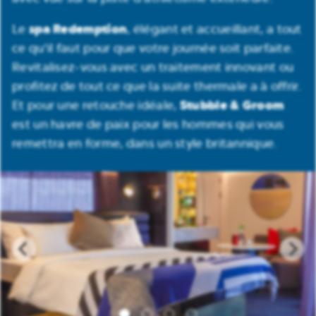
spa Redemption
Le
, élégant et accueillant, a tout
ce qu'il faut pour que votre journée soit parfaite.
Revitalisez-vous avec un traitement innovant ou
profitez de tout ce que la suite thermale a à offrir.
Stubble & Groom
Et pour une retouche idéale,
est un havre de paix pour les hommes qui vous
remettra en forme, dans un style britannique.