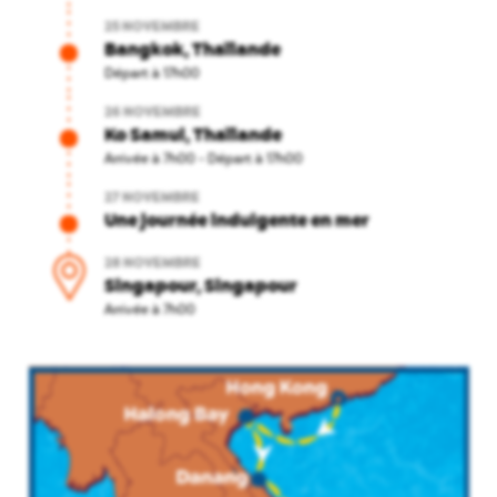
25 NOVEMBRE
Bangkok, Thaïlande
Départ à 17h00
26 NOVEMBRE
Ko Samui, Thaïlande
Arrivée à 7h00
-
Départ à 17h00
27 NOVEMBRE
Une journée indulgente en mer
28 NOVEMBRE
Singapour, Singapour
Arrivée à 7h00