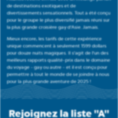
de destinations exotiques et de
divertissements sensationnels. Tout a été conçu
pour le groupe le plus diversifié jamais réuni sur
la plus grande croisière gay d'Asie. Jamais.
Mieux encore, les tarifs de cette expérience
unique commencent à seulement 1599 dollars
pour douze nuits magiques. Il s'agit de l'un des
meilleurs rapports qualité-prix dans le domaine
du voyage - gay ou autre - et il est conçu pour
permettre à tout le monde de se joindre à nous
pour la plus grande aventure de 2025 !
Rejoignez la liste "A"