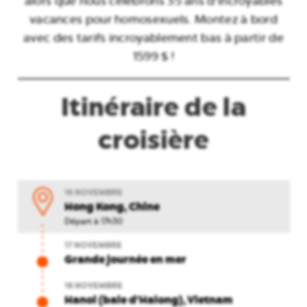
alors que nous célébrons 35 ans d'incroyables
vacances pour homosexuels. Montez à bord
avec des tarifs incroyablement bas à partir de
1599 $ !
Itinéraire de la
croisière
16 NOVEMBRE
Hong Kong, Chine
Départ à 17h30
17 NOVEMBRE
Grande journée en mer
18 NOVEMBRE
Hanoi (baie d'Halong), Vietnam