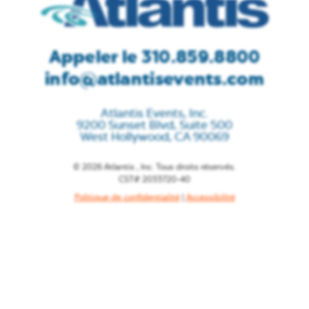
Appeler le 310.859.8800
info@atlantisevents.com
Atlantis Events, Inc.
9200 Sunset Blvd, Suite 500
West Hollywood, CA 90069
© 2026 Atlantis , Inc. Tous droits réservés.
CST# 2033720-40
Politique de confidentialité
|
Accessibilité