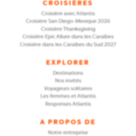
CROISIÈRES
Croisière avec Atlantis
Croisière San Diego-Mexique 2026
Croisière Thanksgiving
Croisière Epic Allure dans les Caraïbes
Croisière dans les Caraïbes du Sud 2027
EXPLORER
Destinations
Nos invités
Voyageurs solitaires
Les femmes et Atlantis
Responses Atlantis
A PROPOS DE
Notre entreprise