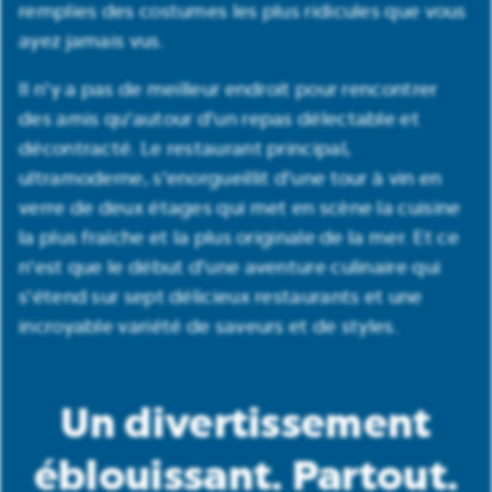
remplies des costumes les plus ridicules que vous
ayez jamais vus.
Il n'y a pas de meilleur endroit pour rencontrer
des amis qu'autour d'un repas délectable et
décontracté. Le restaurant principal,
ultramoderne, s'enorgueillit d'une tour à vin en
verre de deux étages qui met en scène la cuisine
la plus fraîche et la plus originale de la mer. Et ce
n'est que le début d'une aventure culinaire qui
s'étend sur sept délicieux restaurants et une
incroyable variété de saveurs et de styles.
Un divertissement
éblouissant. Partout.