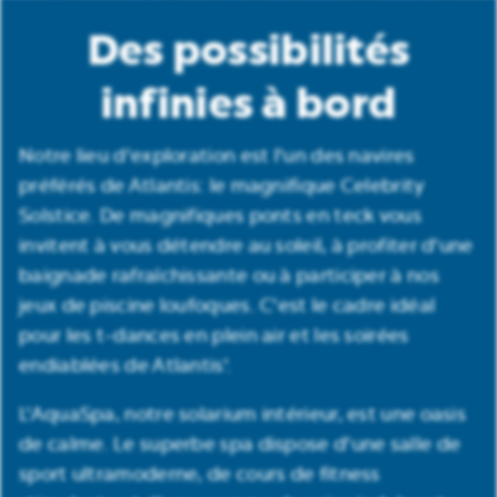
Des possibilités
infinies à bord
Notre lieu d'exploration est l'un des navires
préférés de Atlantis: le magnifique Celebrity
Solstice. De magnifiques ponts en teck vous
invitent à vous détendre au soleil, à profiter d'une
baignade rafraîchissante ou à participer à nos
jeux de piscine loufoques. C'est le cadre idéal
pour les t-dances en plein air et les soirées
endiablées de Atlantis'.
L'AquaSpa, notre solarium intérieur, est une oasis
de calme. Le superbe spa dispose d'une salle de
sport ultramoderne, de cours de fitness