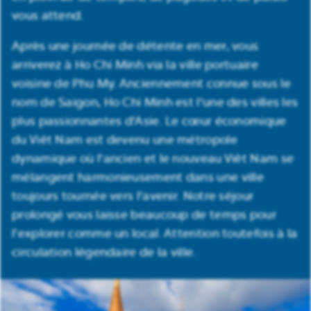
vous attend.
Après une journée de détente en mer, vous
arriverez à Ho Chi Minh via la ville portuaire
voisine de Phu My. Anciennement connue sous le
nom de Saigon, Ho Chi Minh est l'une des villes les
plus passionnantes d'Asie. Le cœur économique
du Viêt Nam est devenu une métropole
dynamique où l'ancien et le nouveau Viêt Nam se
mélangent harmonieusement dans une ville
toujours tournée vers l'avenir. Notre séjour
prolongé vous laisse beaucoup de temps pour
l'explorer comme un local. Attention toutefois à la
circulation légendaire de la ville.