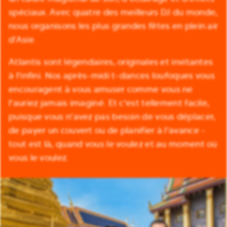
spéciaux. Avec quatre des meilleurs DJ du monde,
nous organisons les plus grandes fêtes en plein air
d'Asie.
Atlantis sont légendaires, originales et invitantes
à l'infini. Nos après-midi t-dances loufoques vous
encouragent à vous amuser comme vous ne
l'auriez jamais imaginé. Et c'est tellement facile,
puisque vous n'avez pas besoin de vous déplacer,
de payer un couvert ou de planifier à l'avance -
tout est là, quand vous le voulez et au moment où
vous le voulez.