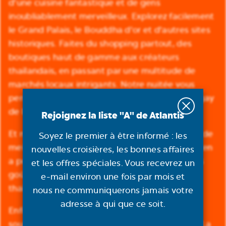
d'une cuisine fantastique et de gens
inoubliablement merveilleux. Explorez facilement
le Grand Palais, le Bouddha d'or et d'autres sites
historiques. Faites du shopping partout, des
boutiques haut de gamme aux créateurs
thaïlandais, en passant par une multitude de
marchés locaux intrigants. Notre nuitée vous
permet de profiter de la célèbre vie nocturne gay
de la ville.
Rejoignez la liste "A" de Atlantis
Et manger. Tout. Tout. Tout à la fois. Il n'y a pas de
Soyez le premier à être informé : les
meilleure scène gastronomique au monde, il y en
nouvelles croisières, les bonnes affaires
a pour tous les palais, tous les styles et tous les
et les offres spéciales. Vous recevrez un
goûts. Vous ne verrez plus jamais la nourriture
e-mail environ une fois par mois et
thaïlandaise de la même façon !
nous ne communiquerons jamais votre
adresse à qui que ce soit.
Enfin, vous explorerez l'autre côté du pays du
sourire sur l'île tropicale parfaite de Ko Samui. La