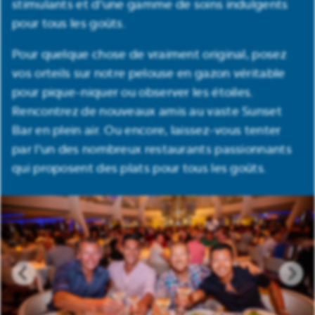
stimulants et d'une gamme de soins indulgents
pour tous les goûts.
Pour quelque chose de vraiment original, posez
vos orteils sur notre pelouse en gazon véritable
pour pique-niquer ou observer les étoiles.
Rencontrez de nouveaux amis au vaste Sunset
Bar en plein air. Ou encore, laissez-vous tenter
par l'un des nombreux restaurants passionnants
qui proposent des plats pour tous les goûts.