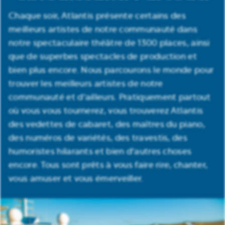
Chaque soir, Atlantis présente certains des
meilleurs artistes de notre communauté dans
notre spectaculaire théâtre de 1300 places, ainsi
que de superbes spectacles de production et
bien plus encore. Nous parcourons le monde pour
trouver les meilleurs artistes de notre
communauté et d'ailleurs. Pratiquement partout
où vous vous tournerez, vous trouverez Atlantis
des vedettes de cabaret, des maîtres du piano,
des numéros de variétés, des travestis, des
humoristes hilarants et bien d'autres choses
encore. Tous sont prêts à vous faire rire, chanter,
vous amuser et vous émerveiller.