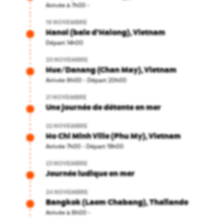
Arrivée à 7h00
-
19 NOVEMBRE
Hanoi (baie d'Halong), Vietnam
Départ 14h00
20 NOVEMBRE
Hue/Danang (Chan May), Vietnam
Arrivée 8h00
-
Départ 20h00
21 NOVEMBRE
Une journée de détente en mer
22 NOVEMBRE
Ho Chi Minh Ville (Phu My), Vietnam
Arrivée 7h00
-
Départ 19h00
23 NOVEMBRE
Journée ludique en mer
24 NOVEMBRE
Bangkok (Laem Chabang), Thaïlande
Arrivée à 8h00
-