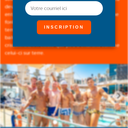
Courriel
deuxième plus grande île de Thaïlande est
entourée de plages d'un blanc éclatant et d'une
forêt tropicale dense et montagneuse. Des
temples bouddhistes magiques aux villes
balnéaires animées en passant par les eaux
cristallines, il n'existe que peu d'endroits comme
celui-ci sur terre.