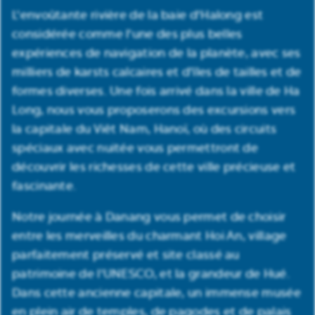
L'envoûtante rivière de la baie d'Halong est
considérée comme l'une des plus belles
expériences de navigation de la planète, avec ses
milliers de karsts calcaires et d'îles de tailles et de
formes diverses. Une fois arrivé dans la ville de Ha
Long, nous vous proposerons des excursions vers
la capitale du Viêt Nam, Hanoï, où des circuits
spéciaux avec nuitée vous permettront de
découvrir les richesses de cette ville précieuse et
fascinante.
Notre journée à Danang vous permet de choisir
entre les merveilles du charmant Hoi An, village
parfaitement préservé et site classé au
patrimoine de l'UNESCO, et la grandeur de Hué.
Dans cette ancienne capitale, un immense musée
en plein air de temples, de pagodes et de palais