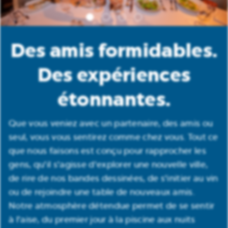
Des amis formidables.
Des expériences
étonnantes.
Que vous veniez avec un partenaire, des amis ou
seul, vous vous sentirez comme chez vous. Tout ce
que nous faisons est conçu pour rapprocher les
gens, qu'il s'agisse d'explorer une nouvelle ville,
de rire de nos bandes dessinées, de s'initier au vin
ou de rejoindre une table de nouveaux amis.
Notre atmosphère détendue permet de se sentir
à l'aise, du premier jour à la piscine aux nuits