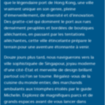
que le légendaire port de Hong Kong, une ville
vraiment unique en son genre, pleine
d'émerveillement, de diversité et d'innovation.
Des gratte-ciel qui dominent le port aux rues
densément peuplées et bordées de boutiques
alléchantes, en passant par les tentations
alléchantes, cette ville étincelante prépare le
terrain pour une aventure étonnante à venir.
Douze jours plus tard, nous naviguerons vers la
ville sophistiquée de Singapour, joyau moderne
d'une cité-État et merveille de design brillant
partout où l'on se tourne. Régalez-vous de la
cuisine du monde entier, des marchands
ambulants aux triomphes étoilés par le guide
Michelin. Explorez de magnifiques parcs et de
grands espaces avant de vous lancer dans