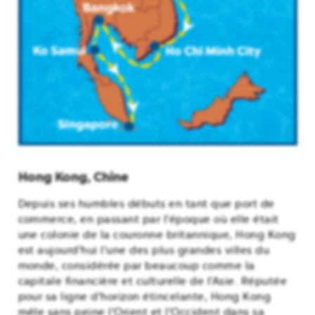
Hong Kong, Chine
Depuis ses humbles débuts en tant que port de
commerce, en passant par l'époque où elle était
une colonie de la couronne britannique, Hong Kong
est aujourd'hui l'une des plus grandes villes du
monde, considérée par beaucoup comme la
capitale financière et culturelle de l'Asie. Réputée
pour sa ligne d'horizon étincelante, Hong Kong
mêle sans peine l'Orient et l'Occident dans sa