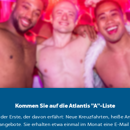
Kommen Sie auf die Atlantis "A"-Liste
 der Erste, der davon erfährt: Neue Kreuzfahrten, heiße 
ngebote. Sie erhalten etwa einmal im Monat eine E-Mail